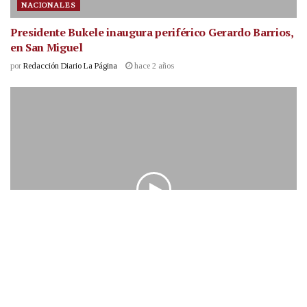
NACIONALES
Presidente Bukele inaugura periférico Gerardo Barrios,
en San Miguel
por
Redacción Diario La Página
hace 2 años
NACIONALES
Presidente Nayib Bukele inicia gira oficial por la