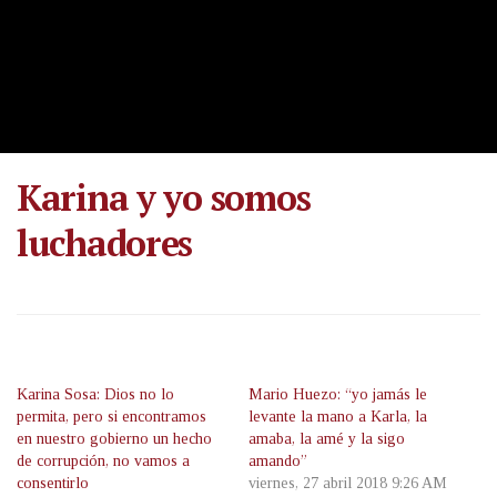
Karina y yo somos
luchadores
Karina Sosa: Dios no lo
Mario Huezo: “yo jamás le
permita, pero si encontramos
levante la mano a Karla, la
en nuestro gobierno un hecho
amaba, la amé y la sigo
de corrupción, no vamos a
amando”
consentirlo
viernes, 27 abril 2018 9:26 AM