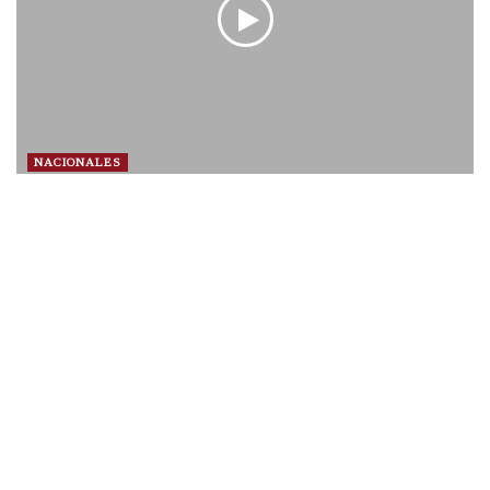
NACIONALES
Presidente Nayib Bukele inicia gira oficial por la
República de Costa Rica
hace 2 años