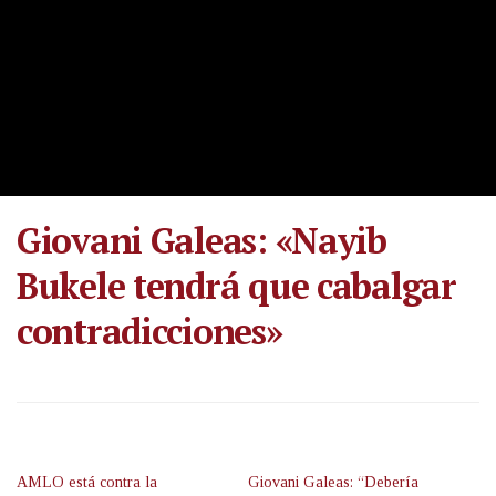
Giovani Galeas: «Nayib
Bukele tendrá que cabalgar
contradicciones»
AMLO está contra la
Giovani Galeas: “Debería