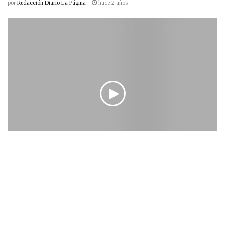
por
Redacción Diario La Página
hace 2 años
NACIONALES
Presidente Nayib Bukele inicia gira oficial por la
República de Costa Rica
hace 2 años