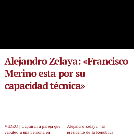
Alejandro Zelaya: «Francisco
Merino esta por su
capacidad técnica»
VIDEO | Capturan a pareja que
Alejandro Zelaya: “El
vapuleó a una persona en
presidente de la República