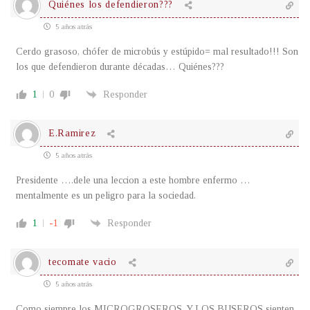
Quiénes los defendieron???
5 años atrás
Cerdo grasoso, chófer de microbús y estúpido= mal resultado!!! Son
los que defendieron durante décadas… Quiénes???
1
0
Responder
E.Ramirez
5 años atrás
Presidente ….dele una leccion a este hombre enfermo …
mentalmente es un peligro para la sociedad.
1
-1
Responder
tecomate vacio
5 años atrás
Como siempre los MICROGROSEROS, Y LOS BUSEROS sienten