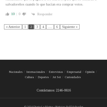
salvadoreños cuando lo que hacían era comprar votos.
10
0
Responder
« Anterior
1
2
3
4
…
6
Siguiente »
Nacionales
Internacionales
Entrevistas
Empresarial
Opinión
Cultura
Deportes
Jet Set
Curiosidades
Contáctanos: 2246-0616
© 2024 Diario La Página - Noticias de El Salvador