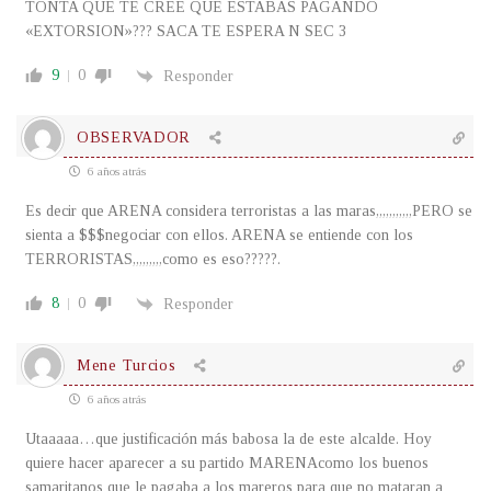
TONTA QUE TE CREE QUE ESTABAS PAGANDO
«EXTORSION»??? SACA TE ESPERA N SEC 3
9
0
Responder
OBSERVADOR
6 años atrás
Es decir que ARENA considera terroristas a las maras,,,,,,,,,,,PERO se
sienta a $$$negociar con ellos. ARENA se entiende con los
TERRORISTAS,,,,,,,,,como es eso?????.
8
0
Responder
Mene Turcios
6 años atrás
Utaaaaa…que justificación más babosa la de este alcalde. Hoy
quiere hacer aparecer a su partido MARENAcomo los buenos
samaritanos que le pagaba a los mareros para que no mataran a