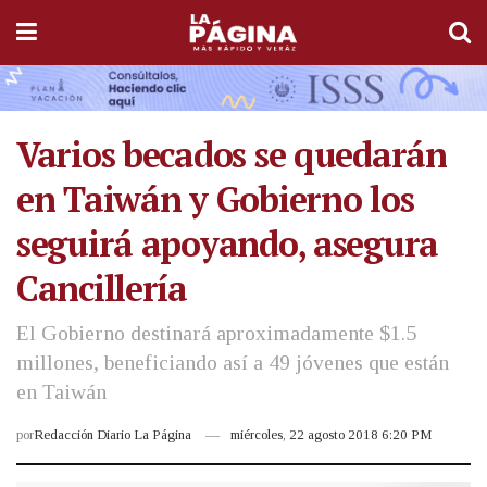
Varios becados se quedarán
en Taiwán y Gobierno los
seguirá apoyando, asegura
Cancillería
El Gobierno destinará aproximadamente $1.5
millones, beneficiando así a 49 jóvenes que están
en Taiwán
por
Redacción Diario La Página
miércoles, 22 agosto 2018 6:20 PM