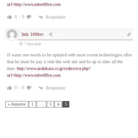
url=http://www.mbet88vn.com
0
0
Responder
link 188bet
7 años atrás
If some one needs to be updated with most recent technologies after
that he must be pay a visit this web site and be up to date all the
time.
http://www.arukikata.co.jp/redirector.php?
url=http://www.mbet88vn.com
0
0
Responder
« Anterior
1
…
3
4
5