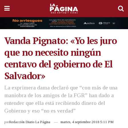
Vanda Pignato: «Yo les juro
que no necesito ningún
centavo del gobierno de El
Salvador»
La exprimera dama declaró que “con más de una
maniobra de los amigos de la FGR” han dado a
entender que ella está recibiendo dinero del
Gobierno y eso “no es verdad”
por
Redacción Diario La Página
martes, 4 septiembre 2018 5:11 PM