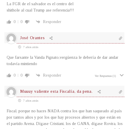
La FGR de el salvador es el centro del
shithole al cual Trump ase referencia!!!
0
0
Responder
José Orantes
7 años atrás
Que farsante la Vanda Pignato,vergüenza le debería de dar andar
todavía mintiendo
0
0
Responder
Ver Respuestas
(1)
Muuuy valiente esta Fiscalía, da pena.
7 años atrás
Fiscal, porque no haces NADA contra los que han saqueado al país
por tantos años y por los que hay procesos abiertos y que están en
el partido Arena. Dígase Cristiani, los de GANA, dígase Rovira, los