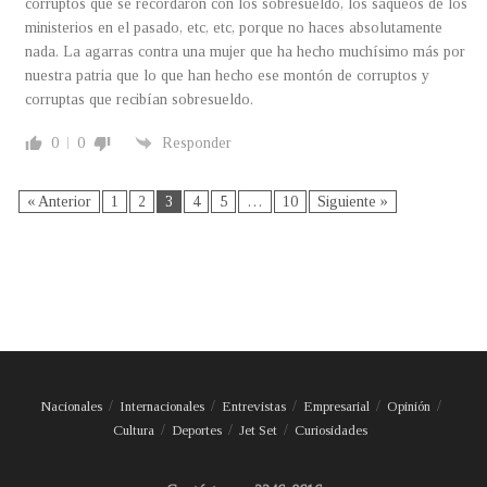
corruptos que se recordaron con los sobresueldo, los saqueos de los
ministerios en el pasado, etc, etc, porque no haces absolutamente
nada. La agarras contra una mujer que ha hecho muchísimo más por
nuestra patria que lo que han hecho ese montón de corruptos y
corruptas que recibían sobresueldo.
0
0
Responder
« Anterior
1
2
3
4
5
…
10
Siguiente »
Nacionales
Internacionales
Entrevistas
Empresarial
Opinión
Cultura
Deportes
Jet Set
Curiosidades