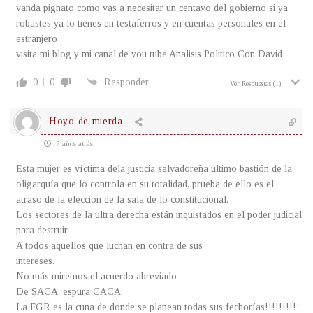
vanda pignato como vas a necesitar un centavo del gobierno si ya
robastes ya lo tienes en testaferros y en cuentas personales en el
estranjero
visita mi blog y mi canal de you tube Analisis Politico Con David
0
0
Responder
Ver Respuestas
(1)
Hoyo de mierda
7 años atrás
Esta mujer es víctima dela justicia salvadoreña ultimo bastión de la
oligarquía que lo controla en su totalidad, prueba de ello es el
atraso de la eleccion de la sala de lo constitucional.
Los sectores de la ultra derecha están inquistados en el poder judicial
para destruir
A todos aquellos que luchan en contra de sus
intereses.
No más miremos el acuerdo abreviado
De SACA, espura CACA.
La FGR es la cuna de donde se planean todas sus fechorías!!!!!!!!!’