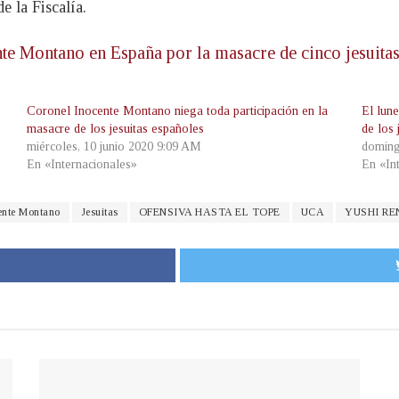
e la Fiscalía.
ente Montano en España por la masacre de cinco jesuita
Coronel Inocente Montano niega toda participación en la
El lun
masacre de los jesuitas españoles
de los 
miércoles, 10 junio 2020 9:09 AM
doming
En «Internacionales»
En «In
ente Montano
Jesuitas
OFENSIVA HASTA EL TOPE
UCA
YUSHI R