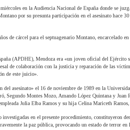
miércoles en la Audiencia Nacional de España donde se juzga
ontano por su presunta participación en el asesinato hace 30 
años de cárcel para el septuagenario Montano, encarcelado en
aña (APDHE), Mendoza era «un joven oficial del Ejército sa
al de colaboración con la justicia y reparación de las víctim
ón de este juicio».
ión del asesinato» el 16 de noviembre de 1989 en la Universi
 Baró, Segundo Montes Mozo, Amando López Quintana y Juan
a empleada Julia Elba Ramos y su hija Celina Mariceth Ramos, 
 investigadas en el presente procedimiento, constituyeron de
gravemente la paz pública, provocando un estado de terror en l