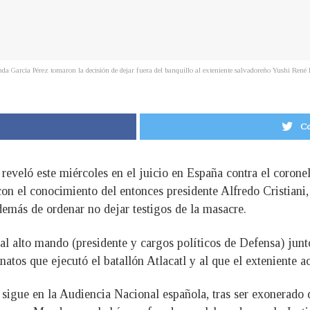
arcía Pérez tomaron la decisión de dejar fuera del banquillo al exteniente salvadoreño Yushi René Men
Co
eveló este miércoles en el juicio en España contra el corone
con el conocimiento del entonces presidente Alfredo Cristiani,
emás de ordenar no dejar testigos de la masacre.
l alto mando (presidente y cargos políticos de Defensa) junt
inatos que ejecutó el batallón Atlacatl y al que el exteniente
 sigue en la Audiencia Nacional española, tras ser exonerado d