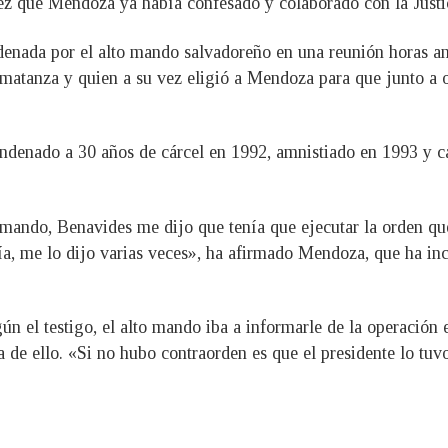
vez que Mendoza ya había confesado y colaborado con la Justi
rdenada por el alto mando salvadoreño en una reunión horas an
 matanza y quien a su vez eligió a Mendoza para que junto a o
denado a 30 años de cárcel en 1992, amnistiado en 1993 y ca
 mando, Benavides me dijo que tenía que ejecutar la orden qu
ía, me lo dijo varias veces», ha afirmado Mendoza, que ha inc
gún el testigo, el alto mando iba a informarle de la operación
ía de ello. «Si no hubo contraorden es que el presidente lo tuv