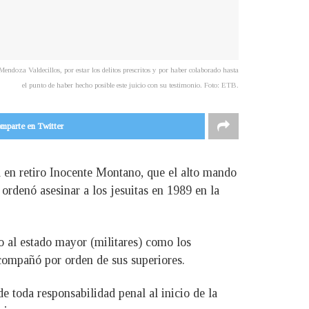
doza Valdecillos, por estar los delitos prescritos y por haber colaborado hasta
el punto de haber hecho posible este juicio con su testimonio. Foto: ETB.
mparte en Twitter
l en retiro Inocente Montano, que el alto mando
 ordenó asesinar a los jesuitas en 1989 en la
o al estado mayor (militares) como los
 acompañó por orden de sus superiores.
e toda responsabilidad penal al inicio de la