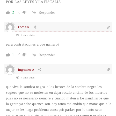
POR LAS LEYES Y LA FISCALIA.
2
0
Responder
romeo
7 años atrás
para contrataciones a que numero?
1
0
Responder
ingeniero
7 años atrás
que viva la sombra negra. a los heroes de la sombra negra les
sugiero que no se molesten en dejar rotulo encima de los muertos
pues no es necesario siempre y cuando maten a los pandilleros que
la gente ya sabe quienes son. hay tanta malandrin que matar que a la
mejor se les haga problema consequir parker por lo tanto sean
certeros en su trabajo; un plomaso en la cabeza siempre es eficaz.