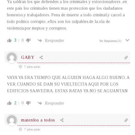
Ya saldran los que defienden a los criminales y extorcionadores .en
este pais los criminales tienen mas proteccion que los ciudadanos
honestos.y trabajadores. Pena de muerte a todo criminal.y carcel a
todo politico corrupto .ellos son los culpables.de la.ola de
violemcia.por ineptos y corruptos.
3
0
Responder
Ver Respuestas
(1)
GABY
7 años atrás
VAYA YA ERA TIEMPO QUE ALGUIEN HAGA ALGO BUENO, A
VER CUANDO SE DAN SU VUELTECITA AQUI POR LOS
EDIFICIOS SAAVEDRA, ESTAS RATAS YA NO SE AGUANTAN
2
0
Responder
matenlos a todos
7 años atrás