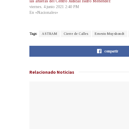
las afueras del Centro Judicial Isidro Menéndez
viernes, 4 junio 2021 2:40 PM
En «Nacionales»
Tags:
ASTRAM
Cierre de Calles
Ernesto Muyshondt
compartir
Relacionado
Noticias