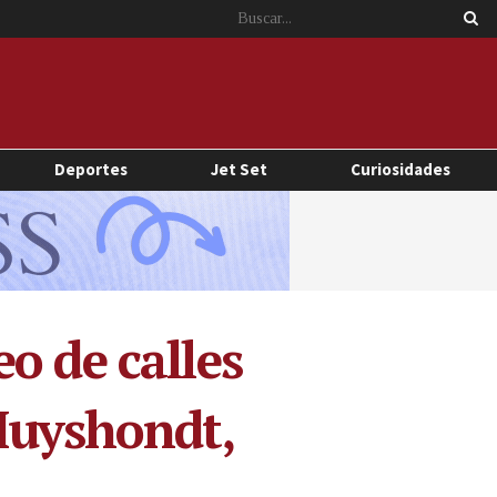
Deportes
Jet Set
Curiosidades
o de calles
 Muyshondt,