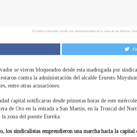
El tráfico vehicular varado por manifestaciones en la zona de las Delicias, S
Co
lvador se vieron bloqueados desde esta madrugada por sindica
estaron contra la administración del alcalde Ernesto Muyshon
s, entre otras acusaciones.
udad capital notificaron desde primeras horas de este miércoles
era de Oro en la entrada a San Martín, en la Troncal del Norte 
r la zona del puente Eureka.
o, los sindicalistas emprendieron una marcha hacia la capital 