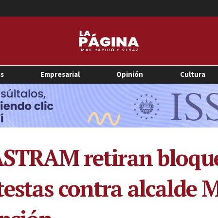
as
Empresarial
Opinión
Cultura
 ASTRAM retiran bloque
testas contra alcalde