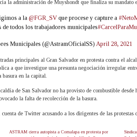
acia la administración de Muyshondt que finaliza su mandato el
igimos a la
@FGR_SV
que procese y capture a
#Neto
s de todos los trabajadores municipales
#CarcelParaMu
res Municipales (@AstramOficialSS)
April 28, 2021
tradas principales al Gran Salvador en protesta contra el alc
ública a que investigue una presunta negociación irregular en
 basura en la capital.
lcaldía de San Salvador no ha provisto de combustible desde h
ovocado la falta de recolección de la basura.
su cuenta de Twitter acusando a los dirigentes de las protestas
ASTRAM cierra autopista a Comalapa en protesta por
Sindica