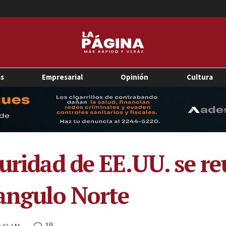
as
Empresarial
Opinión
Cultura
guridad de EE.UU. se r
iangulo Norte
19
 7:42 AM