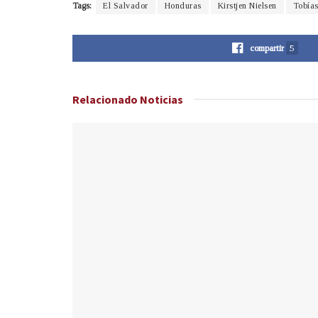
Tags:
El Salvador
Honduras
Kirstjen Nielsen
Tobía
compartir
5
Relacionado
Noticias