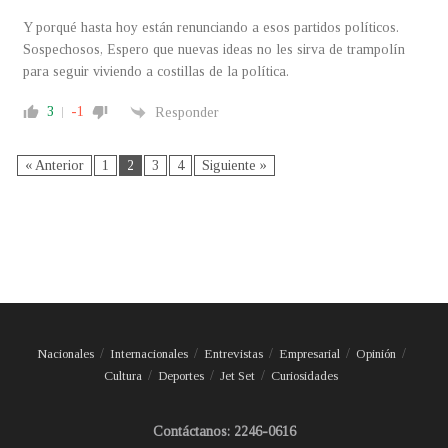
Y porqué hasta hoy están renunciando a esos partidos políticos.
Sospechosos, Espero que nuevas ideas no les sirva de trampolín
para seguir viviendo a costillas de la política.
3
-1
Responder
« Anterior
1
2
3
4
Siguiente »
Nacionales
Internacionales
Entrevistas
Empresarial
Opinión
Cultura
Deportes
Jet Set
Curiosidades
Contáctanos: 2246-0616