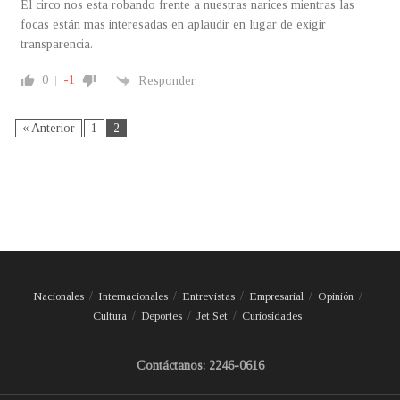
El circo nos esta robando frente a nuestras narices mientras las
focas están mas interesadas en aplaudir en lugar de exigir
transparencia.
0
-1
Responder
« Anterior
1
2
Nacionales
Internacionales
Entrevistas
Empresarial
Opinión
Cultura
Deportes
Jet Set
Curiosidades
Contáctanos: 2246-0616