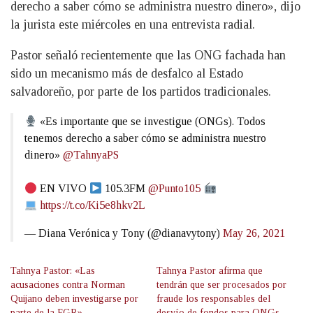
derecho a saber cómo se administra nuestro dinero», dijo
la jurista este miércoles en una entrevista radial.
Pastor señaló recientemente que las ONG fachada han
sido un mecanismo más de desfalco al Estado
salvadoreño, por parte de los partidos tradicionales.
«Es importante que se investigue (ONGs). Todos
tenemos derecho a saber cómo se administra nuestro
dinero»
@TahnyaPS
EN VIVO
105.3FM
@Punto105
https://t.co/Ki5e8hkv2L
— Diana Verónica y Tony (@dianavytony)
May 26, 2021
Tahnya Pastor: «Las
Tahnya Pastor afirma que
acusaciones contra Norman
tendrán que ser procesados por
Quijano deben investigarse por
fraude los responsables del
parte de la FGR»
desvío de fondos para ONGs