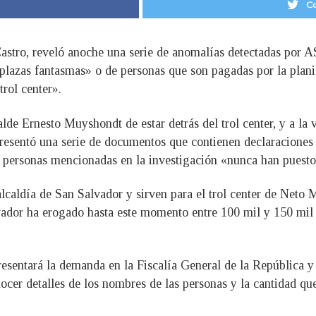
Co
Castro, reveló anoche una serie de anomalías detectadas por
plazas fantasmas» o de personas que son pagadas por la planil
trol center».
alde Ernesto Muyshondt de estar detrás del trol center, y a la
esentó una serie de documentos que contienen declaraciones j
s personas mencionadas en la investigación «nunca han puesto 
lcaldía de San Salvador y sirven para el trol center de Neto 
lvador ha erogado hasta este momento entre 100 mil y 150 mil d
resentará la demanda en la Fiscalía General de la República y
onocer detalles de los nombres de las personas y la cantidad 