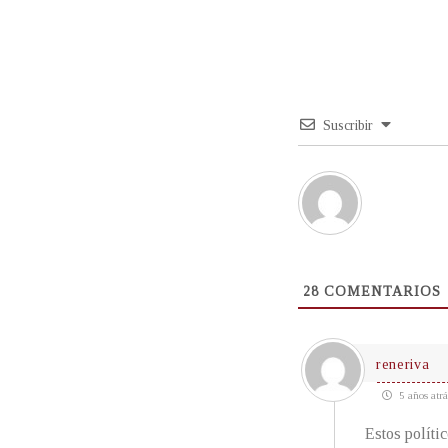
Suscribir
28
COMENTARIOS
reneriva
5 años atrá
Estos políti