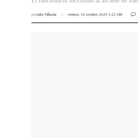
El funcionario incriminó al alcalde de San
por
Julio Villarán
viernes, 16 octubre 2020 3:22 AM