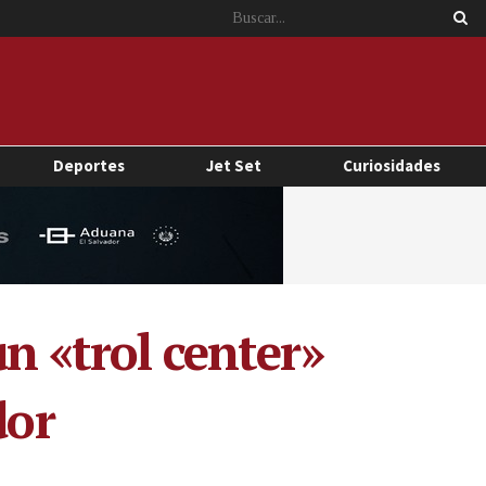
Deportes
Jet Set
Curiosidades
un «trol center»
dor