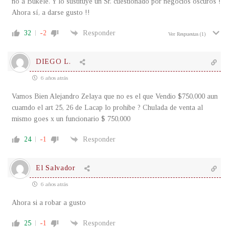
no a Bukele. Y lo sustituye un Sr. cuestionado por negocios oscuros !
Ahora sí, a darse gusto !!
32
-2
Responder
Ver Respuestas
(1)
DIEGO L.
6 años atrás
Vamos Bien Alejandro Zelaya que no es el que Vendio $750,000 aun
cuamdo el art 25, 26 de Lacap lo prohibe ? Chulada de venta al
mismo goes x un funcionario $ 750,000
24
-1
Responder
El Salvador
6 años atrás
Ahora si a robar a gusto
25
-1
Responder