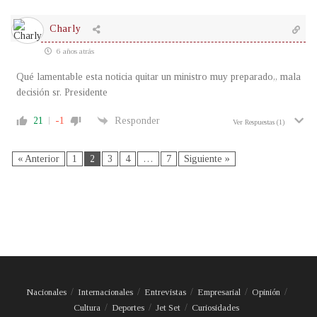
Charly
6 años atrás
Qué lamentable esta noticia quitar un ministro muy preparado,, mala
decisión sr. Presidente
21
-1
Responder
Ver Respuestas
(1)
« Anterior
1
2
3
4
…
7
Siguiente »
Nacionales
Internacionales
Entrevistas
Empresarial
Opinión
Cultura
Deportes
Jet Set
Curiosidades