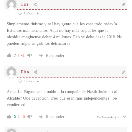
Cris
5 años atrás
Simplemente cinismo y así hay gente que les cree todo todavía.
Estamos mal hermanos. Aquí no hay más culpables que la
alcaldía.imaginense deber 4 millones. Eso se debe desde 2018. No
pueden culpar al gob los detractores
7
-1
Responder
Elsa
5 años atrás
AcasoLa Pagina se ha unido a la campaña de Nayib Jodie do al
Alcalde? Que decepción, creo que eran mas independientes . Se
vendieron?
5
-6
Responder
Ver Respuestas
(3)