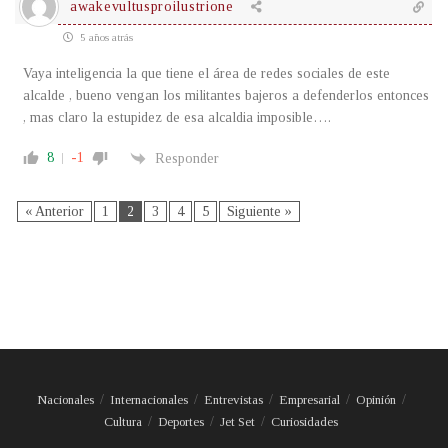
awakevultusproilustrione
5 años atrás
Vaya inteligencia la que tiene el área de redes sociales de este
alcalde , bueno vengan los militantes bajeros a defenderlos entonces
, mas claro la estupidez de esa alcaldia imposible….
8
-1
Responder
« Anterior
1
2
3
4
5
Siguiente »
Nacionales
Internacionales
Entrevistas
Empresarial
Opinión
Cultura
Deportes
Jet Set
Curiosidades