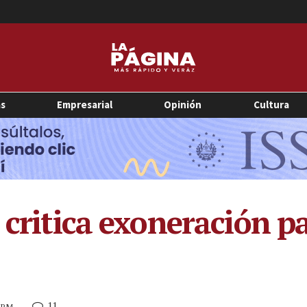
as
Empresarial
Opinión
Cultura
o critica exoneración 
11
8 PM