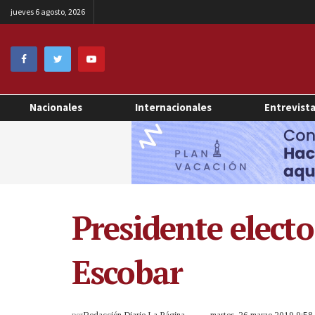
jueves 6 agosto, 2026
Nacionales
Internacionales
Entrevist
Presidente elect
Escobar
por
Redacción Diario La Página
martes, 26 marzo 2019 9:5