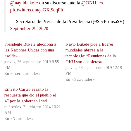
@nayibbukele
en su discurso ante la
@ONU_es
.
pic.twitter.com/joGXtSoqFh
— Secretaría de Prensa de la Presidencia (@SecPrensaSV)
September 29, 2020
Presidente Bukele alecciona a
Nayib Bukele pide a líderes
las Naciones Unidas con una
mundiales abrirse a la
«selfie»
tecnología: “Reuniones de la
jueves, 26 septiembre 2019 9:55
ONU son obsoletas»
PM
jueves, 26 septiembre 2019 12:19
En «Internacionales»
PM
En «Nacionales»
Ernesto Castro resaltó la
respuesta que dio el pueblo el
4F por la gobernabilidad
miércoles, 21 febrero 2024 10:21
AM
En «Nacionales»