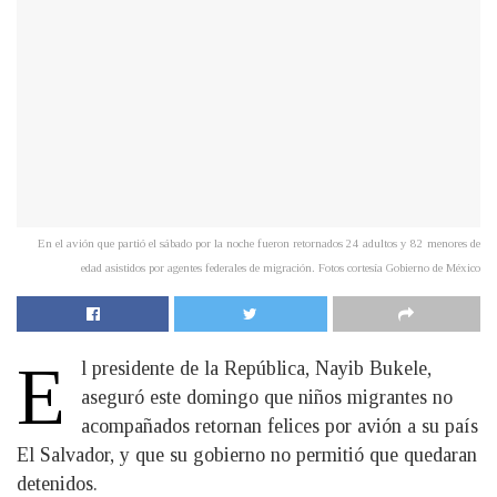
En el avión que partió el sábado por la noche fueron retornados 24 adultos y 82 menores de
edad asistidos por agentes federales de migración. Fotos cortesía Gobierno de México
E
l presidente de la República, Nayib Bukele,
aseguró este domingo que niños migrantes no
acompañados retornan felices por avión a su país
El Salvador, y que su gobierno no permitió que quedaran
detenidos.