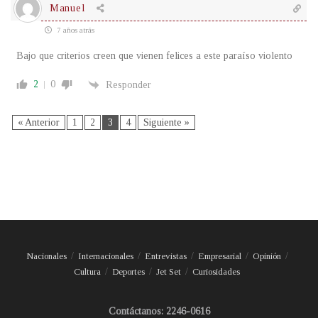
Manuel
7 años atrás
Bajo que criterios creen que vienen felices a este paraíso violento
2
0
Responder
« Anterior
1
2
3
4
Siguiente »
Nacionales
Internacionales
Entrevistas
Empresarial
Opinión
Cultura
Deportes
Jet Set
Curiosidades
Contáctanos: 2246-0616