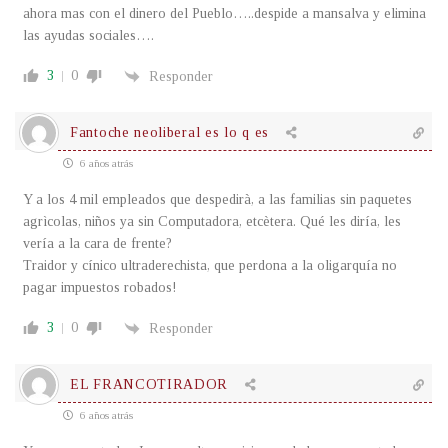
ahora mas con el dinero del Pueblo…..despide a mansalva y elimina
las ayudas sociales….
3
0
Responder
Fantoche neoliberal es lo q es
6 años atrás
Y a los 4 mil empleados que despedirà, a las familias sin paquetes
agrìcolas, niños ya sin Computadora, etcètera. Qué les diría, les
vería a la cara de frente?
Traidor y cínico ultraderechista, que perdona a la oligarquía no
pagar impuestos robados!
3
0
Responder
EL FRANCOTIRADOR
6 años atrás