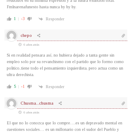
reducidos en su mínima expresión y a la futura extinción total.
Fmlnarenafunesto hasta nunca by by by.
1
-3
Responder
chepo
6 años atrás
Si en realidad pensara así, no hubiera dejado a tanta gente sin
empleo solo por su revanchismo con el partido que lo formo como
politico..tiene todo el pensamiento izquierdista, pero actua como un
ultra derechista.
5
-1
Responder
Chusma...chusma
6 años atrás
El que no lo conozca que lo compre….es un depravado mental en
cuestiones sociales… es un millonario con el sudor del Pueblo y