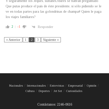
Y seguramente los Jeques, sultanes,visires se habran preguntado
Que putas produce el pais de éste presidente, si sólo pidiendo se le
ve en todas partes para las golondrinas de champa# Quien le paga
los viajes familiares?
2
-1
Responder
« Anterior
1
2
3
Siguiente »
Nacionales
Internacionales
Entrevistas
Empresarial
Opinión
Cultura
Deportes
Jet Set
Curiosidades
Contáctanos: 2246-0616