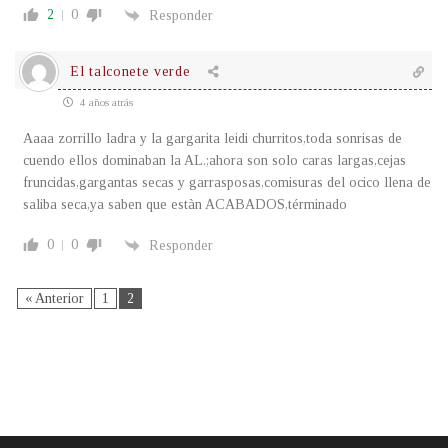
2
0
Responder
El talconete verde
4 años atrás
Aaaa zorrillo ladra y la gargarita leidi churritos,toda sonrisas de
cuendo ellos dominaban la AL.;ahora son solo caras largas,cejas
fruncidas,gargantas secas y garrasposas,comisuras del ocico llena de
saliba seca,ya saben que estàn ACABADOS,términado
0
0
Responder
« Anterior
1
2