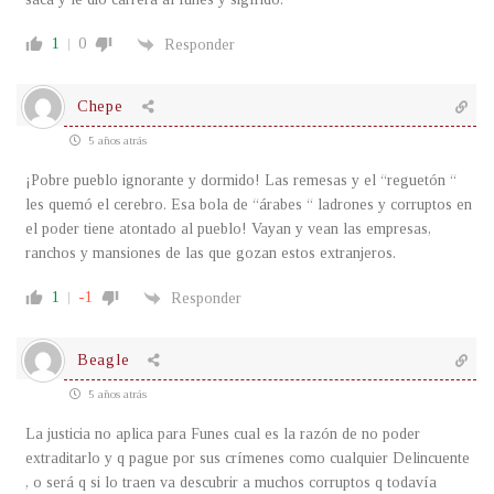
1
0
Responder
Chepe
5 años atrás
¡Pobre pueblo ignorante y dormido! Las remesas y el “reguetón “
les quemó el cerebro. Esa bola de “árabes “ ladrones y corruptos en
el poder tiene atontado al pueblo! Vayan y vean las empresas,
ranchos y mansiones de las que gozan estos extranjeros.
1
-1
Responder
Beagle
5 años atrás
La justicia no aplica para Funes cual es la razón de no poder
extraditarlo y q pague por sus crímenes como cualquier Delincuente
, o será q si lo traen va descubrir a muchos corruptos q todavía