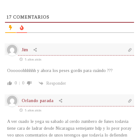
17
COMENTARIOS
Jim
5 años atrás
Oooooohhhhhh y ahora los peses gordis para cuándo ???
0
0
Responder
Orlando parada
5 años atrás
A ver cuado le yega su sabado al cerdo zumbero de funes todavia
tiene cara de ladrar desde Nicaragua semejante hdp y lo peor poray
veo unos comentarios de unos terengos que todavía lo defienden