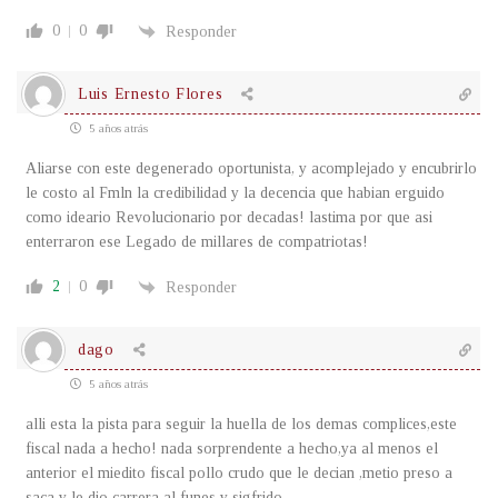
0
0
Responder
Luis Ernesto Flores
5 años atrás
Aliarse con este degenerado oportunista, y acomplejado y encubrirlo
le costo al Fmln la credibilidad y la decencia que habian erguido
como ideario Revolucionario por decadas! lastima por que asi
enterraron ese Legado de millares de compatriotas!
2
0
Responder
dago
5 años atrás
alli esta la pista para seguir la huella de los demas complices,este
fiscal nada a hecho! nada sorprendente a hecho,ya al menos el
anterior el miedito fiscal pollo crudo que le decian ,metio preso a
saca y le dio carrera al funes y sigfrido.