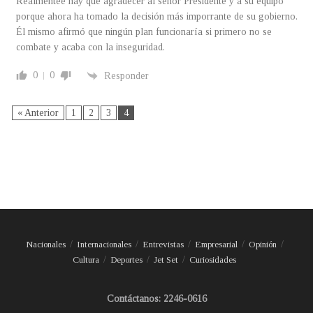
Realmentee hay que agradecer al señor Presidente y a su equipo
porque ahora ha tomado la decisión más imporrante de su gobierno.
Él mismo afirmó que ningún plan funcionaría si primero no se
combate y acaba con la inseguridad.
0
0
Responder
« Anterior
1
2
3
4
Nacionales
Internacionales
Entrevistas
Empresarial
Opinión
Cultura
Deportes
Jet Set
Curiosidades
Contáctanos: 2246-0616