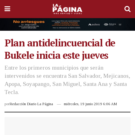
Plan antidelincuencial de
Bukele inicia este jueves
Entre los primeros municipios que serán
intervenidos se encuentra San Salvador, Mejicanos,
Apopa, Soyapango, San Miguel, Santa Ana y Santa
Tecla.
por
Redacción Diario La Página
miércoles, 19 junio 2019 6:06 AM