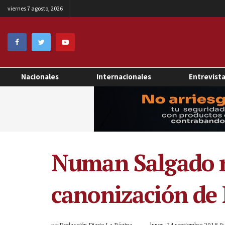
viernes 7 agosto, 2026
Nacionales
Internacionales
Entrevist
Numan Salgado re
canonización d
por
Redacción Diario La Página
lunes, 24 septiembre 2018 