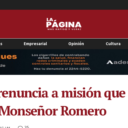
as
Empresarial
Opinión
Cultura
nuncia a misión que a
e Monseñor Romero
35
9:07 AM