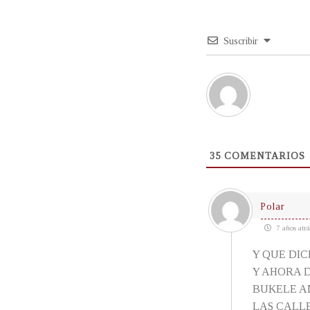
Suscribir
35
COMENTARIOS
Polar
7 años atrá
Y QUE DIC
Y AHORA 
BUKELE A
LAS CALL