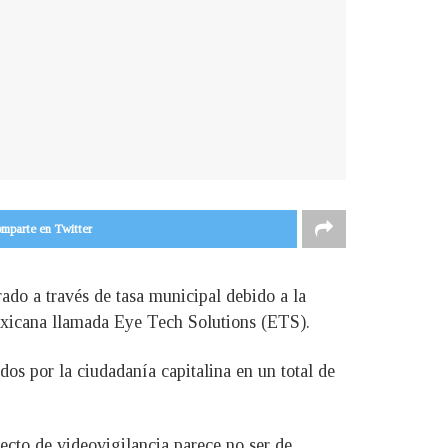
mparte en Twitter
ado a través de tasa municipal debido a la
exicana llamada Eye Tech Solutions (ETS).
os por la ciudadanía capitalina en un total de
yecto de videovigilancia parece no ser de