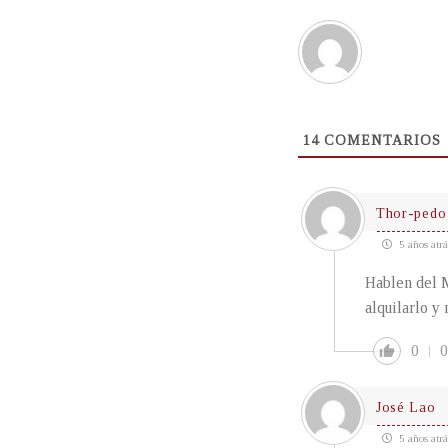
14
COMENTARIOS
Thor-pedo
5 años atrá
Hablen del M
alquilarlo y 
0
0
José Lao
5 años atrá