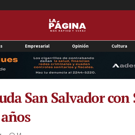
as
Empresarial
Opinión
Cultura
da San Salvador con 
 años
14
M