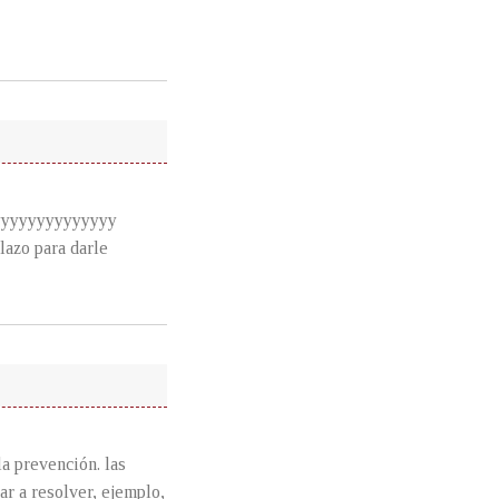
yyyyyyyyyyyyyy
azo para darle
la prevención. las
ar a resolver, ejemplo,