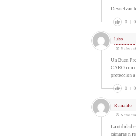
Devuelvan lo
0
0
luiss
5 años atrá
Un Buen Pr
CARO con es
proteccion a 
0
0
Reinaldo
5 años atrá
La utilidad 
cámaras n re