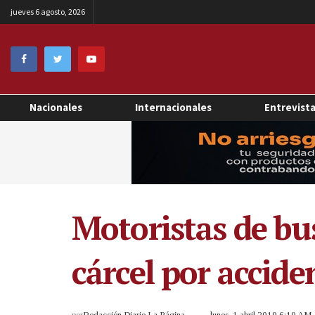
jueves 6 agosto, 2026
Nacionales
Internacionales
Entrevist
Motoristas de bu
cárcel por accide
por
Redacción Diario La Página
lunes, 1 abril 2019 6:19 AM