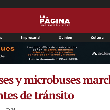
as
Empresarial
Opinión
Cultura
ses y microbuses marc
ntes de tránsito
34