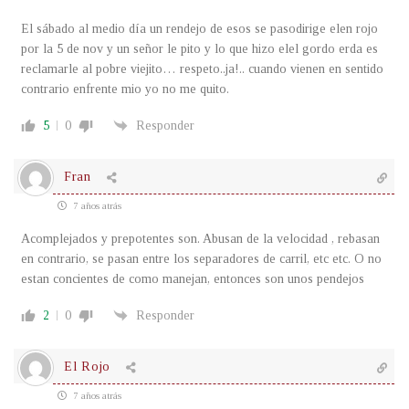
El sábado al medio día un rendejo de esos se pasodirige elen rojo
por la 5 de nov y un señor le pito y lo que hizo elel gordo erda es
reclamarle al pobre viejito… respeto..ja!.. cuando vienen en sentido
contrario enfrente mio yo no me quito.
5
0
Responder
Fran
7 años atrás
Acomplejados y prepotentes son. Abusan de la velocidad , rebasan
en contrario, se pasan entre los separadores de carril, etc etc. O no
estan concientes de como manejan, entonces son unos pendejos
2
0
Responder
El Rojo
7 años atrás