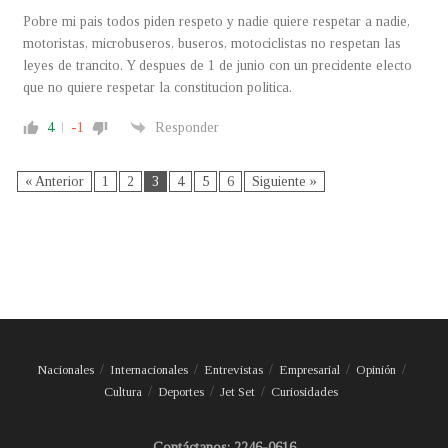
Pobre mi pais todos piden respeto y nadie quiere respetar a nadie,
motoristas, microbuseros, buseros, motociclistas no respetan las
leyes de trancito. Y despues de 1 de junio con un precidente electo
que no quiere respetar la constitucion politica.
4
-1
Responder
« Anterior
1
2
3
4
5
6
Siguiente »
Nacionales
Internacionales
Entrevistas
Empresarial
Opinión
Cultura
Deportes
Jet Set
Curiosidades
Contáctanos: 2246-0616