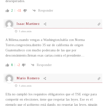
desesperados.
2
-11
Responder
Isaac Martinez
5 años atrás
A Milena,cuando vengas a Washington,habla con Norma
Torres,congrecista,distrito 35 sur de california de origen
Guatemalteco con mucho poder,una de las que por
desconcimiento,firman esas cartas,contra el presidente…
8
-2
Responder
Mario Romero
5 años atrás
Ella no cumplió los requisitos obligatorios que el TSE exige para
compertir en elecciones, tiene que respetar las leyes. Ese es el
ejemplo que el gobierno está dando, no respetar las leyes, ningún