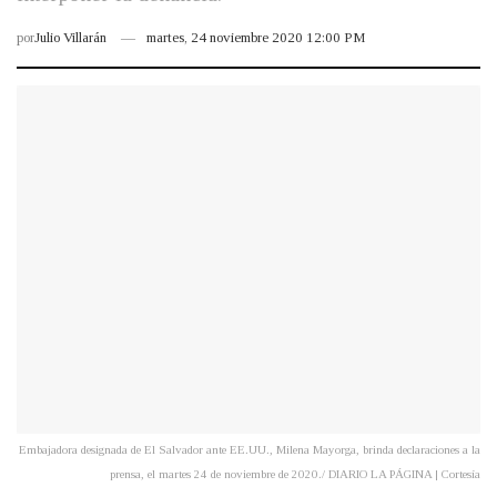
por
Julio Villarán
martes, 24 noviembre 2020 12:00 PM
Embajadora designada de El Salvador ante EE.UU., Milena Mayorga, brinda declaraciones a la
prensa, el martes 24 de noviembre de 2020./ DIARIO LA PÁGINA | Cortesía