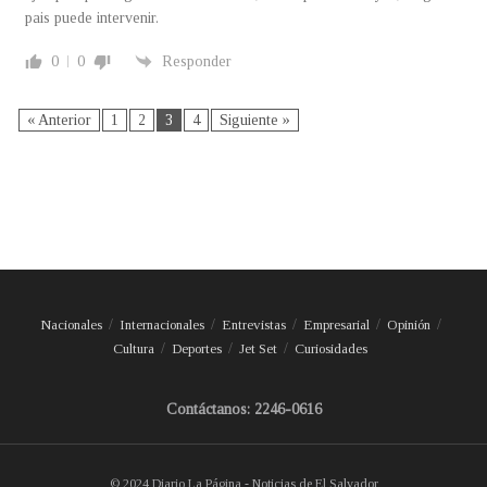
pais puede intervenir.
0
0
Responder
« Anterior
1
2
3
4
Siguiente »
Nacionales
Internacionales
Entrevistas
Empresarial
Opinión
Cultura
Deportes
Jet Set
Curiosidades
Contáctanos: 2246-0616
© 2024 Diario La Página - Noticias de El Salvador