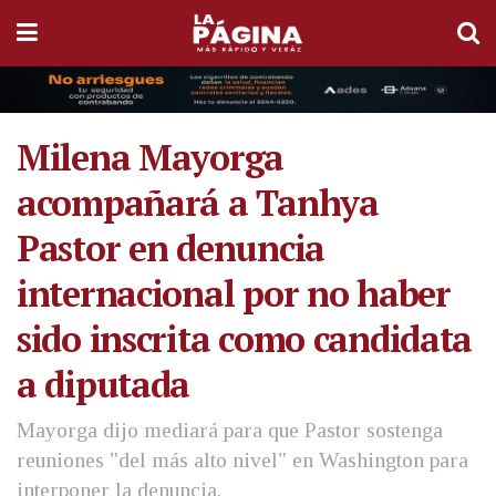
Milena Mayorga
acompañará a Tanhya
Pastor en denuncia
internacional por no haber
sido inscrita como candidata
a diputada
Mayorga dijo mediará para que Pastor sostenga
reuniones "del más alto nivel" en Washington para
interponer la denuncia.