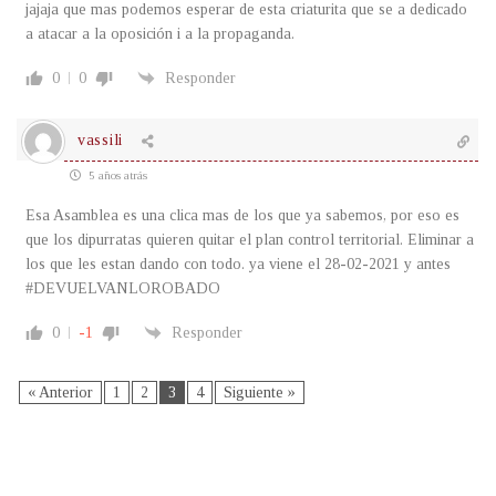
jajaja que mas podemos esperar de esta criaturita que se a dedicado
a atacar a la oposición i a la propaganda.
0
0
Responder
vassili
5 años atrás
Esa Asamblea es una clica mas de los que ya sabemos, por eso es
que los dipurratas quieren quitar el plan control territorial. Eliminar a
los que les estan dando con todo. ya viene el 28-02-2021 y antes
#DEVUELVANLOROBADO
0
-1
Responder
« Anterior
1
2
3
4
Siguiente »