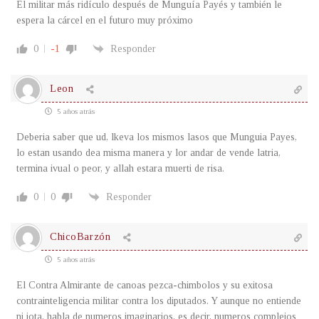
El militar más ridículo después de Munguía Payés y también le
espera la cárcel en el futuro muy próximo
0
-1
Responder
Leon
5 años atrás
Deberia saber que ud, lkeva los mismos lasos que Munguia Payes,
lo estan usando dea misma manera y lor andar de vende latria,
termina ivual o peor, y allah estara muerti de risa.
0
0
Responder
ChicoBarzón
5 años atrás
El Contra Almirante de canoas pezca-chimbolos y su exitosa
contrainteligencia militar contra los diputados. Y aunque no entiende
ni jota, habla de numeros imaginarios, es decir, numeros complejos