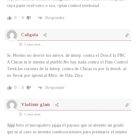
cuya parte real=cero o sea, =plan control territorial
0
0
Responder
Caligula
5 años atrás
Sr. Merino no desvíe los mtvos. de interp. contra el Dtor.d la PNC
A.Chicas ni le mienta al pueblo.No hay nada contra el Plan Control
Territ.las razones de la Interp. contra de Chicas es por la desob. al
no llevar por aprem.al Mtro. de Hda. Zlya
0
0
Responder
Vladímir glam
5 años atrás
Jijijiji beto el mecapalero jajaja el payaso que se invento un grado
que ni al caso se inventa condecoraciones para premiarce el mismo