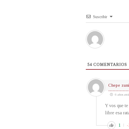
Suscribir
54
COMENTARIOS
Chepe zun
6 años atrá
Y vos que te
libre esa ra
1
-