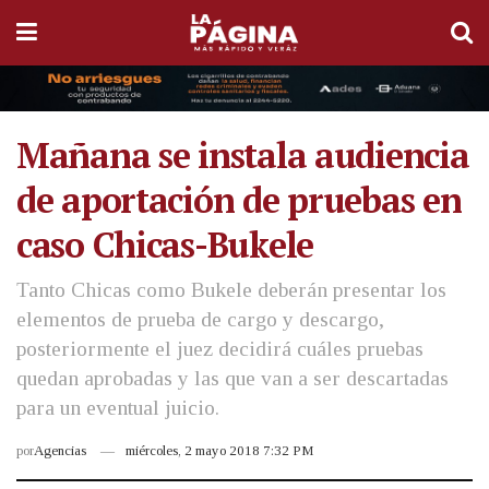
Mañana se instala audiencia
de aportación de pruebas en
caso Chicas-Bukele
Tanto Chicas como Bukele deberán presentar los
elementos de prueba de cargo y descargo,
posteriormente el juez decidirá cuáles pruebas
quedan aprobadas y las que van a ser descartadas
para un eventual juicio.
por
Agencias
miércoles, 2 mayo 2018 7:32 PM