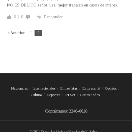
NO ES DELITO señor juez, mejor trabajen en casos de interes.
0
0
Responder
« Anterior
1
2
Nacionales
Internacionales
Entrevistas
Empresarial
Opinión
Cultura
Deportes
Jet Set
Curiosidades
Contáctanos: 2246-0616
© 2024 Diario La Página - Noticias de El Salvador