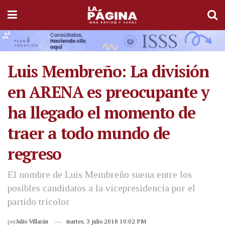
Luis Membreño: La división
en ARENA es preocupante y
ha llegado el momento de
traer a todo mundo de
regreso
El nombre de Luis Membreño suena entre los
posibles candidatos a la vicepresidencia por el
partido tricolor
por
Julio Villarán
martes, 3 julio 2018 10:02 PM