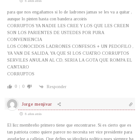
8 años atrás
para que nos engañamos si lo de ladrones jamas se les va a quitar ,
aunque lo pinten hasta con bandera arcoiris
CORRUPTOS YA NADIE LES CREE Y LOS QUE LES CREEN
SON LOS PARIENTES DE USTEDES POR PURA
CONVENIENCIA
LOS CONOCIDOS LADRONES CONFESOS + UN PEDOFILO ,
YA VAN DE SALIDA, YA QUE SI LOS CUATRO CORRUPTOS
SERVILES ANULAN AL CD, SERIA LA GOTA QUE ROMPA EL
CANTARO
CORRUPTOS
0
0
Responder
Jorge menjivar
8 años atrás
El licc membreño primero tiene que encontrarse. Si es cierto que es
tan patriota como quiere parece no necesita ser vice presidente para
ayudarlee a callejas. Que defins su ideoligia politica pues siempre ha