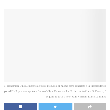
El economista Luis Membreño aceptó se propuso a sí mismo como candidato a la vicepresidencia
por ARENA para acompañar a Carlos Calleja. Entrevista La Noche con José Luis Solórzano, 3
de julio de 2018./ Foto: Julio Villarán/ Diario La Página