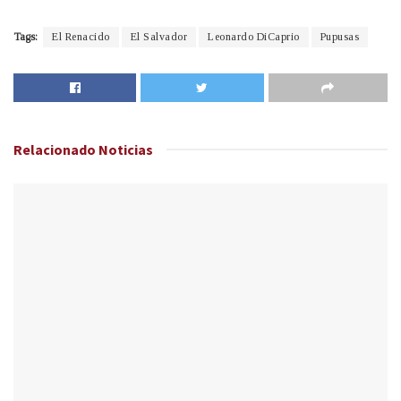
Tags:
El Renacido
El Salvador
Leonardo DiCaprio
Pupusas
Relacionado
Noticias