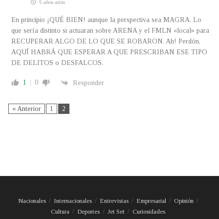
5 años atrás
En principio ¡QUÉ BIEN! aunque la perspectiva sea MAGRA. Lo
que sería distinto si actuaran sobre ARENA y el FMLN «local» para
RECUPERAR ALGO DE LO QUE SE ROBARON. Ah! Perdón,
AQUÍ HABRÁ QUE ESPERAR A QUE PRESCRIBAN ESE TIPO
DE DELITOS o DESFALCOS.
1
0
Responder
« Anterior
1
2
Nacionales
Internacionales
Entrevistas
Empresarial
Opinión
Cultura
Deportes
Jet Set
Curiosidades