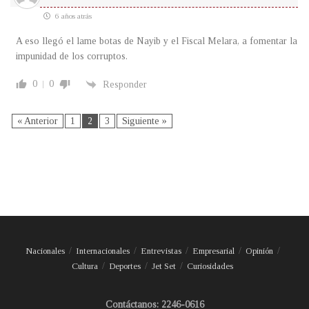
6 años atrás
A eso llegó el lame botas de Nayib y el Fiscal Melara, a fomentar la
impunidad de los corruptos.
0
0
Responder
« Anterior
1
2
3
Siguiente »
Nacionales
Internacionales
Entrevistas
Empresarial
Opinión
Cultura
Deportes
Jet Set
Curiosidades
Contáctanos: 2246-0616