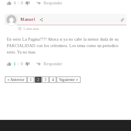
0
0
Responder
Manuel
5 años atrás
En serio La Pagina???? Ahora si ya no cabe la menor duda de su
PARCIALIDAD con los celestinos. Los tenia como un periodico
serio. Ya no mas.
1
0
Responder
« Anterior
1
2
3
4
Siguiente »