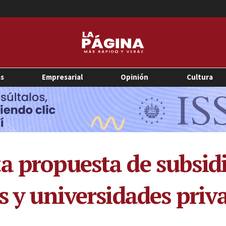
as
Empresarial
Opinión
Cultura
a propuesta de subsidi
s y universidades priv