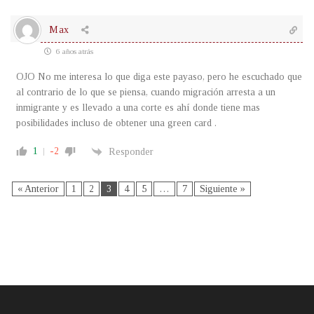
Max
6 años atrás
OJO No me interesa lo que diga este payaso, pero he escuchado que
al contrario de lo que se piensa, cuando migración arresta a un
inmigrante y es llevado a una corte es ahí donde tiene mas
posibilidades incluso de obtener una green card .
1
-2
Responder
« Anterior
1
2
3
4
5
…
7
Siguiente »