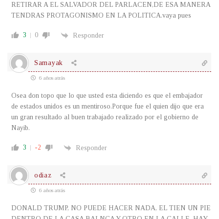
RETIRAR A EL SALVADOR DEL PARLACEN,DE ESA MANERA
TENDRAS PROTAGONISMO EN LA POLITICA.vaya pues
3
0
Responder
Samayak
6 años atrás
Osea don topo que lo que usted esta diciendo es que el embajador
de estados unidos es un mentiroso.Porque fue el quien dijo que era
un gran resultado al buen trabajado realizado por el gobierno de
Nayib.
3
-2
Responder
odiaz
6 años atrás
DONALD TRUMP, NO PUEDE HACER NADA, EL TIEN UN PIE
DENTRO DE LA CASA BALNCA Y OTRO EN LA CALLE, HAY