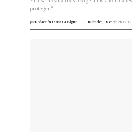
En esa misma línea exige a las autoridades
protegen”
por
Redacción Diario La Página
miércoles, 16 enero 2019 1