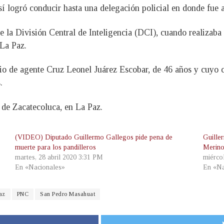
 así logró conducir hasta una delegación policial en donde fue
 la División Central de Inteligencia (DCI), cuando realizaba 
La Paz.
io de agente Cruz Leonel Juárez Escobar, de 46 años y cuyo 
.
 de Zacatecoluca, en La Paz.
(VIDEO) Diputado Guillermo Gallegos pide pena de
Guille
muerte para los pandilleros
Merino
martes, 28 abril 2020 3:31 PM
miérco
En «Nacionales»
En «Na
az
PNC
San Pedro Masahuat