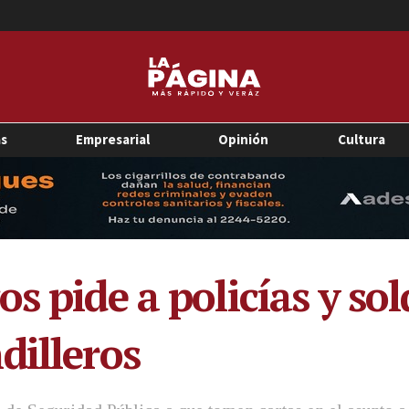
as
Empresarial
Opinión
Cultura
s pide a policías y so
dilleros