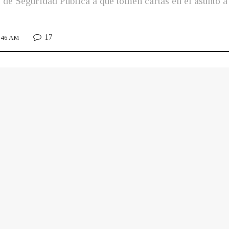
 de Seguridad Pública a que tomen cartas en el asunto a
17
0:46 AM