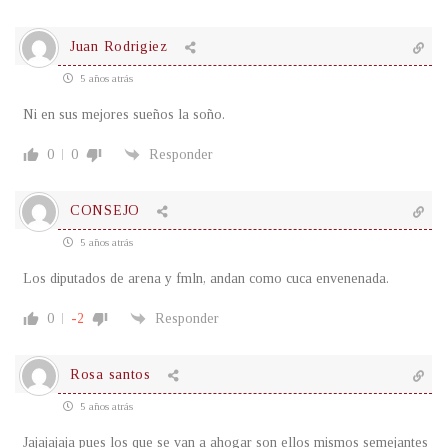
Juan Rodrigiez
5 años atrás
Ni en sus mejores sueños la soño.
0
0
Responder
CONSEJO
5 años atrás
Los diputados de arena y fmln, andan como cuca envenenada.
0
-2
Responder
Rosa santos
5 años atrás
Jajajajaja pues los que se van a ahogar son ellos mismos semejantes