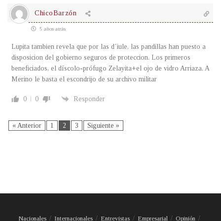
ChicoBarzón
5 años atrás
Lupita tambien revela que por las d´iule, las pandillas han puesto a
disposicion del gobierno seguros de proteccion. Los primeros
beneficiados, el díscolo-prófugo Zelayita+el ojo de vidro Arriaza. A
Merino le basta el escondrijo de su archivo militar
0
0
Responder
« Anterior
1
2
3
Siguiente »
Nacionales
Internacionales
Entrevistas
Empresarial
Opinión