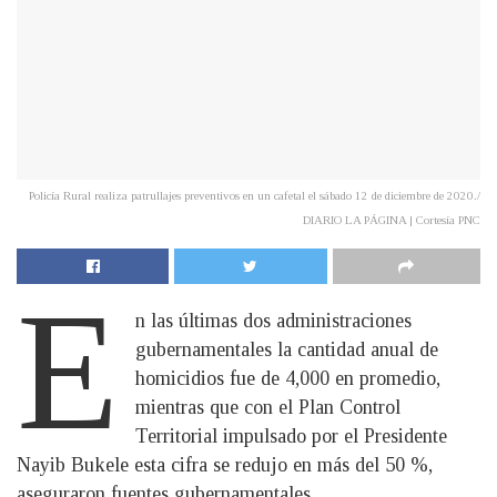
Policía Rural realiza patrullajes preventivos en un cafetal el sábado 12 de diciembre de 2020./
DIARIO LA PÁGINA | Cortesía PNC
E
n las últimas dos administraciones
gubernamentales la cantidad anual de
homicidios fue de 4,000 en promedio,
mientras que con el Plan Control
Territorial impulsado por el Presidente
Nayib Bukele esta cifra se redujo en más del 50 %,
aseguraron fuentes gubernamentales.