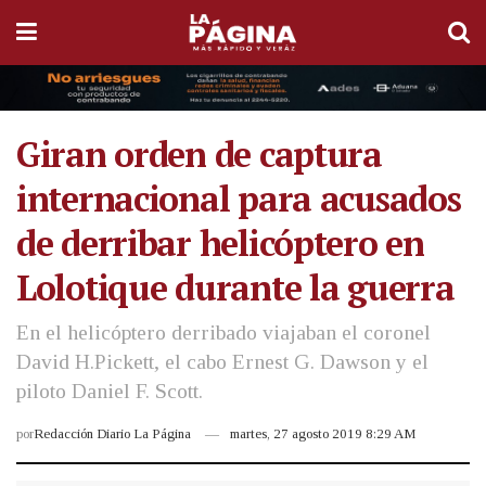
Giran orden de captura
internacional para acusados
de derribar helicóptero en
Lolotique durante la guerra
En el helicóptero derribado viajaban el coronel
David H.Pickett, el cabo Ernest G. Dawson y el
piloto Daniel F. Scott.
por
Redacción Diario La Página
martes, 27 agosto 2019 8:29 AM