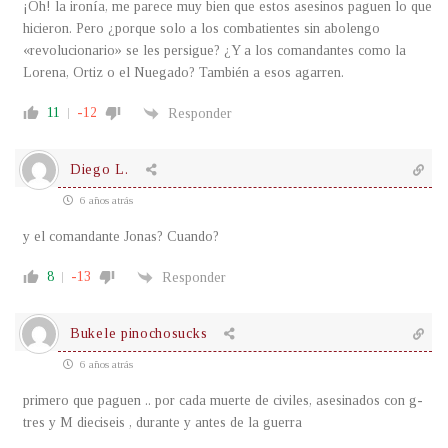
¡Oh! la ironía, me parece muy bien que estos asesinos paguen lo que
hicieron. Pero ¿porque solo a los combatientes sin abolengo
«revolucionario» se les persigue? ¿Y a los comandantes como la
Lorena, Ortiz o el Nuegado? También a esos agarren.
11
-12
Responder
Diego L.
6 años atrás
y el comandante Jonas? Cuando?
8
-13
Responder
Bukele pinochosucks
6 años atrás
primero que paguen .. por cada muerte de civiles, asesinados con g-
tres y M dieciseis , durante y antes de la guerra