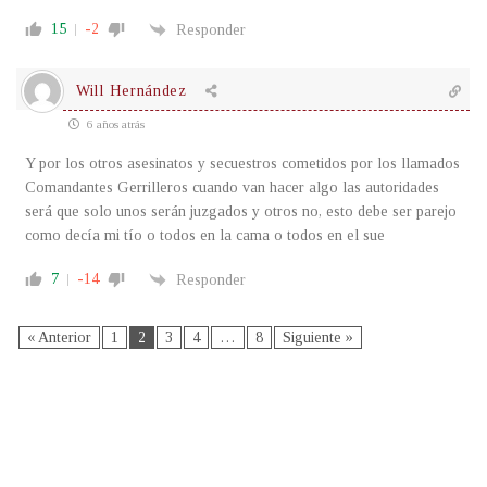
15
-2
Responder
Will Hernández
6 años atrás
Y por los otros asesinatos y secuestros cometidos por los llamados
Comandantes Gerrilleros cuando van hacer algo las autoridades
será que solo unos serán juzgados y otros no, esto debe ser parejo
como decía mi tío o todos en la cama o todos en el sue
7
-14
Responder
« Anterior
1
2
3
4
…
8
Siguiente »