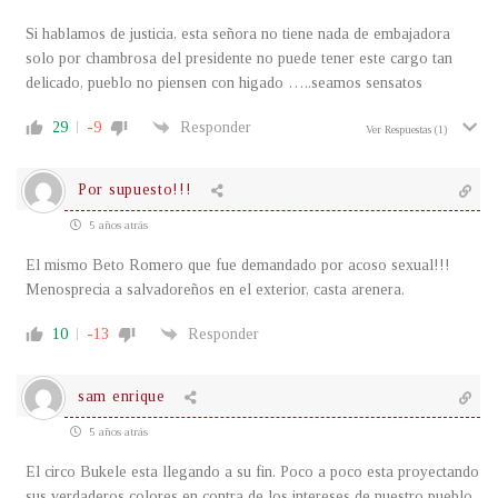
Si hablamos de justicia, esta señora no tiene nada de embajadora
solo por chambrosa del presidente no puede tener este cargo tan
delicado, pueblo no piensen con higado …..seamos sensatos
29
-9
Responder
Ver Respuestas
(1)
Por supuesto!!!
5 años atrás
El mismo Beto Romero que fue demandado por acoso sexual!!!
Menosprecia a salvadoreños en el exterior, casta arenera.
10
-13
Responder
sam enrique
5 años atrás
El circo Bukele esta llegando a su fin. Poco a poco esta proyectando
sus verdaderos colores en contra de los intereses de nuestro pueblo