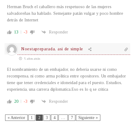
Herman Bruch el caballero más respetuoso de las mujeres
salvadoreñas ha hablado. Semejante patán vulgar y poco hombre
detrás de Internet
13
-3
Responder
Noestapreparada, asi de simple
5 años atrás
El nombramiento de un embajador, no deberia usarse ni como
recompensa, ni como arma politica entre opositores. Un embajador
tiene que tener credenciales e idoneidad para el puesto. Estudios,
experiencia, una carrera diplomatica.Eso es lo q se critica
20
-3
Responder
« Anterior
1
2
3
4
…
7
Siguiente »