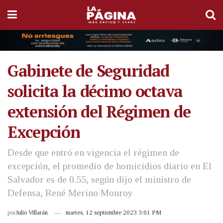
Gabinete de Seguridad
solicita la décimo octava
extensión del Régimen de
Excepción
Desde que entró en vigencia el régimen de
excepción, el promedio de homicidios diario en El
Salvador es de 0.55, según dijo el ministro de
Defensa, René Merino Monroy
por
Julio Villarán
martes, 12 septiembre 2023 3:01 PM