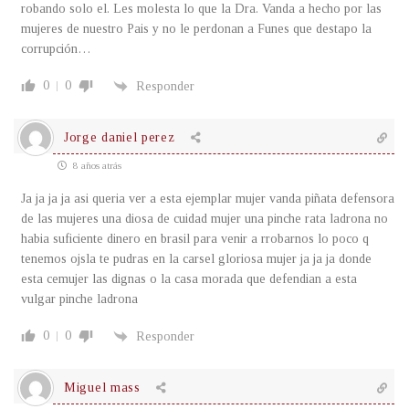
robando solo el. Les molesta lo que la Dra. Vanda a hecho por las
mujeres de nuestro Pais y no le perdonan a Funes que destapo la
corrupción…
0
0
Responder
Jorge daniel perez
8 años atrás
Ja ja ja ja asi queria ver a esta ejemplar mujer vanda piñata defensora
de las mujeres una diosa de cuidad mujer una pinche rata ladrona no
habia suficiente dinero en brasil para venir a rrobarnos lo poco q
tenemos ojsla te pudras en la carsel gloriosa mujer ja ja ja donde
esta cemujer las dignas o la casa morada que defendian a esta
vulgar pinche ladrona
0
0
Responder
Miguel mass