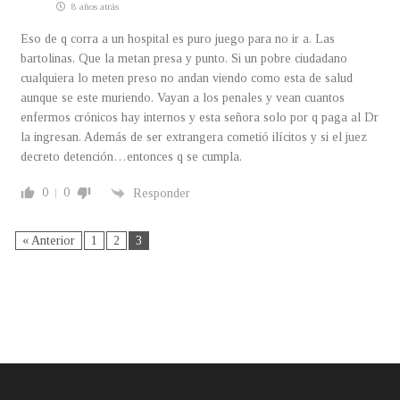
8 años atrás
Eso de q corra a un hospital es puro juego para no ir a. Las
bartolinas. Que la metan presa y punto. Si un pobre ciudadano
cualquiera lo meten preso no andan viendo como esta de salud
aunque se este muriendo. Vayan a los penales y vean cuantos
enfermos crónicos hay internos y esta señora solo por q paga al Dr
la ingresan. Además de ser extrangera cometió ilícitos y si el juez
decreto detención…entonces q se cumpla.
0
0
Responder
« Anterior
1
2
3