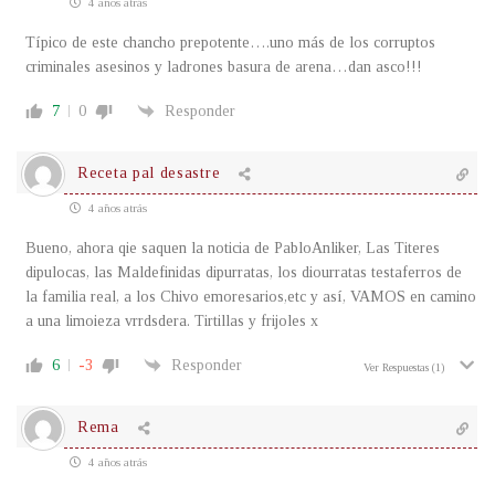
4 años atrás
Típico de este chancho prepotente….uno más de los corruptos
criminales asesinos y ladrones basura de arena…dan asco!!!
7
0
Responder
Receta pal desastre
4 años atrás
Bueno, ahora qie saquen la noticia de PabloAnliker, Las Titeres
dipulocas, las Maldefinidas dipurratas, los diourratas testaferros de
la familia real, a los Chivo emoresarios,etc y así, VAMOS en camino
a una limoieza vrrdsdera. Tirtillas y frijoles x
6
-3
Responder
Ver Respuestas
(1)
Rema
4 años atrás