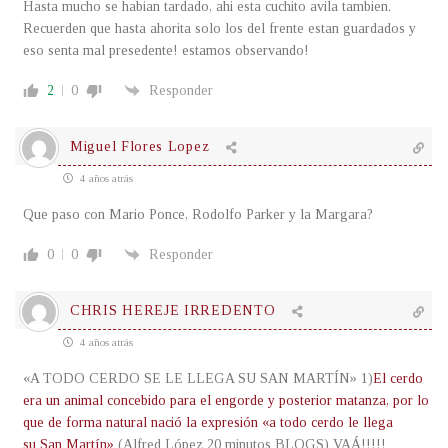
Hasta mucho se habian tardado, ahi esta cuchito avila tambien.
Recuerden que hasta ahorita solo los del frente estan guardados y
eso senta mal presedente! estamos observando!
2
0
Responder
Miguel Flores Lopez
4 años atrás
Que paso con Mario Ponce, Rodolfo Parker y la Margara?
0
0
Responder
CHRIS HEREJE IRREDENTO
4 años atrás
«A TODO CERDO SE LE LLEGA SU SAN MARTÍN» 1)
El cerdo
era un animal concebido para el engorde y posterior matanza, por lo
que de forma natural nació la expresión «a todo cerdo le llega
su San Martín»
(Alfred López 20 minutos BLOGS) VAÁ!!!!!