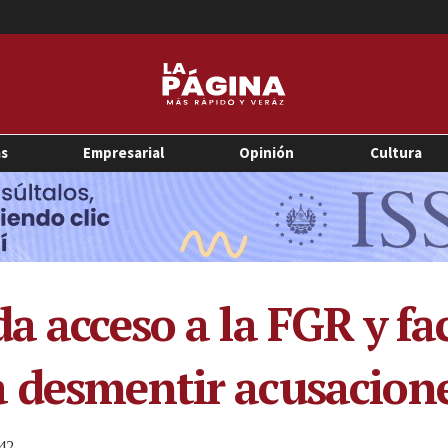
as
Empresarial
Opinión
Cultura
a acceso a la FGR y fac
a desmentir acusacion
42