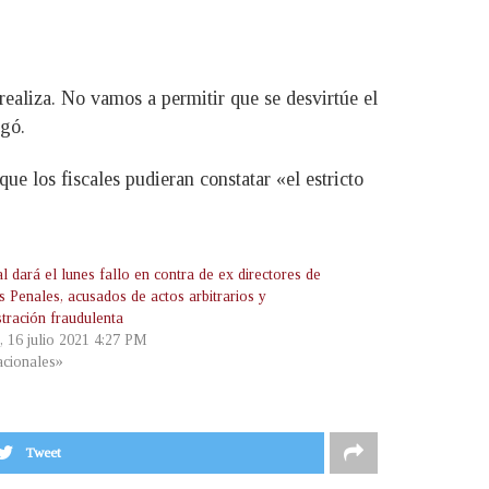
ealiza. No vamos a permitir que se desvirtúe el
egó.
ue los fiscales pudieran constatar «el estricto
l dará el lunes fallo en contra de ex directores de
s Penales, acusados de actos arbitrarios y
stración fraudulenta
, 16 julio 2021 4:27 PM
cionales»
Tweet