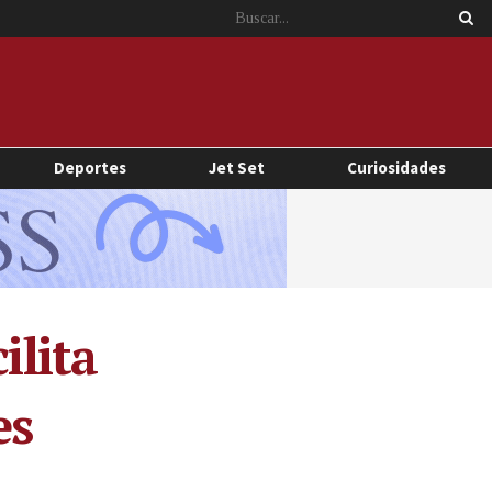
Deportes
Jet Set
Curiosidades
ilita
es