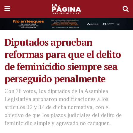
Diputados aprueban
reformas para que el delito
de feminicidio siempre sea
perseguido penalmente
Con 76 votos, los diputados de la Asamblea
Legislativa aprobaron modificaciones a los
artículos 32 y 34 de dicha normativa, con el
objetivo de que los plazos judiciales del delito de
feminicidio simple y agravado no caduquen.